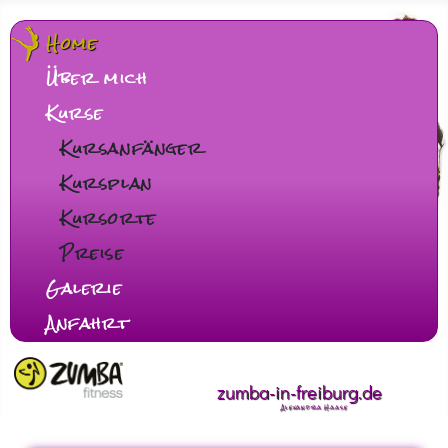
Home
Über mich
Kurse
Kursanfänger
Kursplan
Kursorte
Preise
Galerie
Anfahrt
zumba-in-freiburg.de
Alexandra Haase